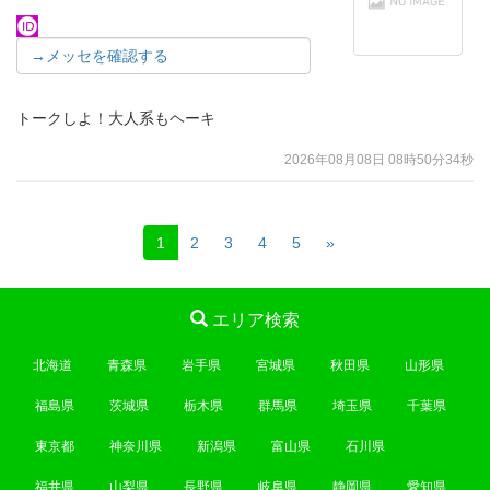
→メッセを確認する
トークしよ！大人系もヘーキ
2026年08月08日 08時50分34秒
1
2
3
4
5
»
エリア検索
北海道
青森県
岩手県
宮城県
秋田県
山形県
福島県
茨城県
栃木県
群馬県
埼玉県
千葉県
東京都
神奈川県
新潟県
富山県
石川県
福井県
山梨県
長野県
岐阜県
静岡県
愛知県